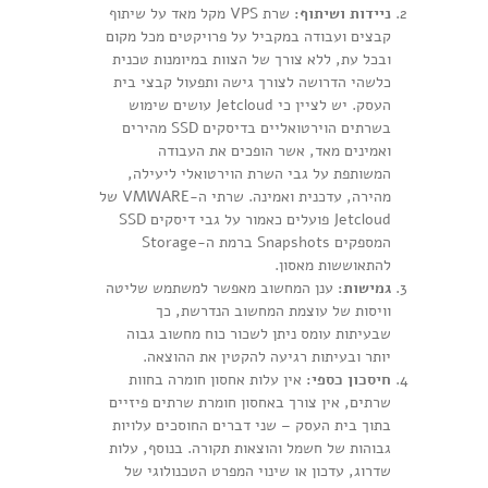
ניידות ושיתוף:
שרת VPS מקל מאד על שיתוף
קבצים ועבודה במקביל על פרויקטים מכל מקום
ובכל עת, ללא צורך של הצוות במיומנות טכנית
כלשהי הדרושה לצורך גישה ותפעול קבצי בית
העסק. יש לציין כי Jetcloud עושים שימוש
בשרתים הוירטואליים בדיסקים SSD מהירים
ואמינים מאד, אשר הופכים את העבודה
המשותפת על גבי השרת הוירטואלי ליעילה,
מהירה, עדכנית ואמינה. שרתי ה-VMWARE של
Jetcloud פועלים כאמור על גבי דיסקים SSD
המספקים Snapshots ברמת ה-Storage
להתאוששות מאסון.
גמישות:
ענן המחשוב מאפשר למשתמש שליטה
וויסות של עוצמת המחשוב הנדרשת, כך
שבעיתות עומס ניתן לשכור כוח מחשוב גבוה
יותר ובעיתות רגיעה להקטין את ההוצאה.
חיסכון כספי:
אין עלות אחסון חומרה בחוות
שרתים, אין צורך באחסון חומרת שרתים פיזיים
בתוך בית העסק – שני דברים החוסכים עלויות
גבוהות של חשמל והוצאות תקורה. בנוסף, עלות
שדרוג, עדכון או שינוי המפרט הטכנולוגי של