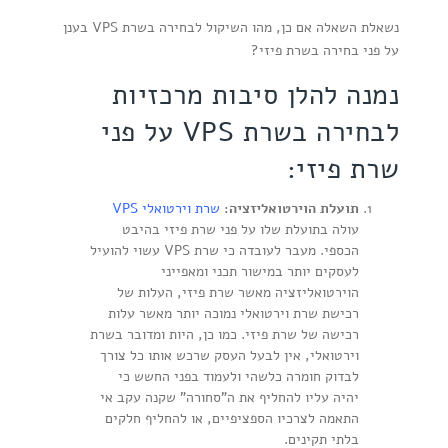
נשאלת השאלה אם כן, מהו השיקול לבחירה בשרת VPS בענן
על פני בחירה בשרת פיזי?
נמנה להלן סיבות מרכזיות
לבחירה בשרת VPS על פני
שרת פיזי:
תועלת הוירטואליזציה:
שרת וירטואלי VPS
עולה בתועלת שלו על פני שרת פיזי בהיבט
הכספי. מעבר לעובדה כי שרת VPS עשוי להועיל
לעסקים יותר במישור תכני ומאפייני
הוירטואליזציה מאשר שרת פיזי, העלות של
רכישת שרת וירטואלי נמוכה יותר מאשר עלות
רכישה של שרת פיזי. כמו כן, היות ומדובר בשרת
וירטואלי, אין לבעל העסק שרכש אותו כל צורך
לבדוק חומרה כלשהי ולעמוד בפני החשש כי
יהיה עליו להחליף את ה”סחורה” שקנה עקב אי
התאמה לצרכיו הספציפיים, או להחליף חלקים
בלתי תקינים.