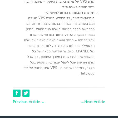
שרת VPS על פי צרכי בית העסק – נמוכה הרבה
יותר מאשר בשרת פיזי.
זמינות ואבטחה:
הודות למאפייני
הוירטואליזציה, כל המידע בשרת VPS מגובה
ומאובטח ברמה גבוהה. בזכות עובדה זו, גם אם
מתרחשת תקלה כלשהי השרת הוירטואלי, הידע
נשמר ובמקרה הגרוע ביותר כמו נפילת השרת
עקב פריצה – תמיד אפשר לעבור לעבור על שרת
וירטואלי אחר (חדש). כמו כן, לוח בקרת אחסון
של CPANEL, מאפשר שליטה מלאה של כל
המשתמשים המורשים במערך האחסון, כך שכל
גורם מורשה יוכל לטפל עבור בית העסק בכל
תקלה, במידה ושירות ה- VPS אינו מנוהל על ידי
Jetcloud.
Previous Article
←
→
Next Article