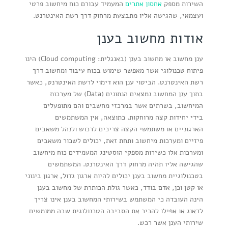
השירות מספק
אחסון אתרים
המעמיד עבורם כוח מיחשוב פרטי
ועצמאי, שהגישה אליו מתבצעת מרחוק דרך רשת האינטרנט.
אודות מחשוב בענן
ענן מחשוב או מחשוב בענן (באנגלית: Cloud computing) הינו
פיתוח טכנולוגי אשר מאפשר שימוש בכוח עיבוד ומחשוב דרך
רשת האינטרנט. הביטוי ענן הוא דימוי לרשת האינטרנט, כאשר
בתוך ענן המחשוב נמצאים הנתונים (Data) של מערכות
המיחשוב, בשרתים אשר במרכזי מחשבים והם מתופעלים
בידי יחידות קצה מרוחקות. כתוצאה, אין המשתמשים
הארגוניים או משתמשי הקצה צריכים לרכוש ולנהל משאבים
פיזיים ומערכות מיחשוב ותחת זאת, יכולים לשכור משאבים
ומערכות אלו כשירות מספקי הוסטינג המעמידים כוח מיחשוב
שהגישה אליו תהיה מרחוק דרך האינטרנט. המשתמשים
בטכנולוגיית מחשוב בענן יכולים להיות ארגון גדול, ארגון בינוני
או קטן וכן, אדם בודד, כאשר גולת הכותרת של מחשוב בענן
הינה העובדה כי המשתמש בשירותי המחשוב בענן אינו צריך
לדאוג או אפילו להכיר את הסביבה הטכנולוגית שבה ממומשים
שירותי הענן אשר רכש.